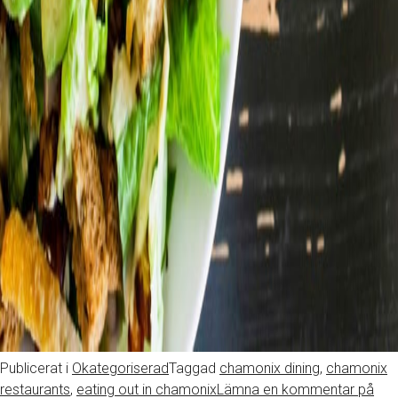
Publicerat i
Okategoriserad
Taggad
chamonix dining
,
chamonix
restaurants
,
eating out in chamonix
Lämna en kommentar
på