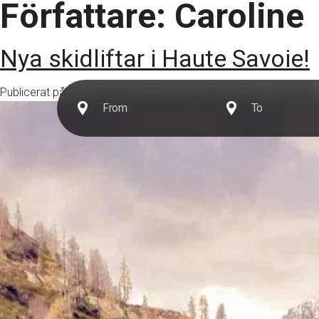
Författare:
Caroline
Destinationer
Er
Nya skidliftar i Haute Savoie!
Publicerat på
25 september 2024
7 november 2024
av
Caroline