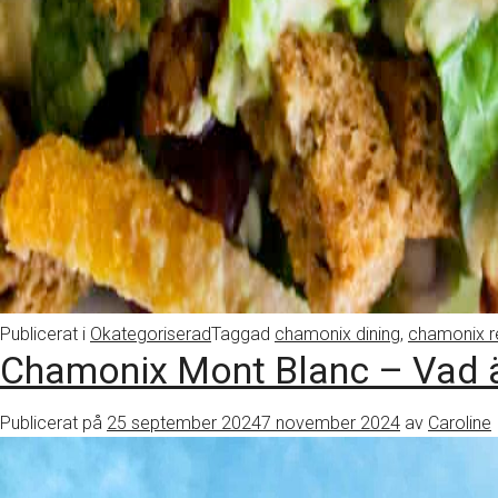
Publicerat i
Okategoriserad
Taggad
chamonix dining
,
chamonix r
Chamonix Mont Blanc – Vad är 
Publicerat på
25 september 2024
7 november 2024
av
Caroline