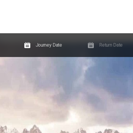
farenheter
Nyheter, guider och evenemang
Information om