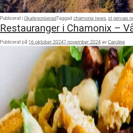
Publicerat i
Okategoriserad
Taggad
chamonix news
,
st gervais 
Restauranger i Chamonix – Vår
Publicerat på
16 oktober 2024
7 november 2024
av
Caroline