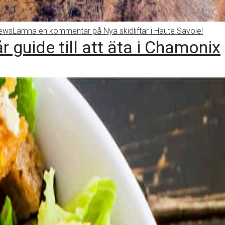
news
Lämna en kommentar
på Nya skidliftar i Haute Savoie!
 guide till att äta i Chamonix