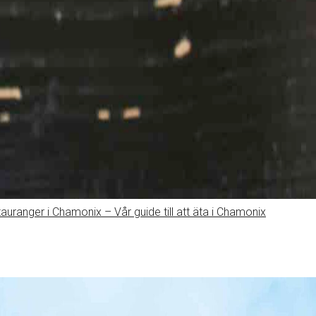
uranger i Chamonix – Vår guide till att äta i Chamonix