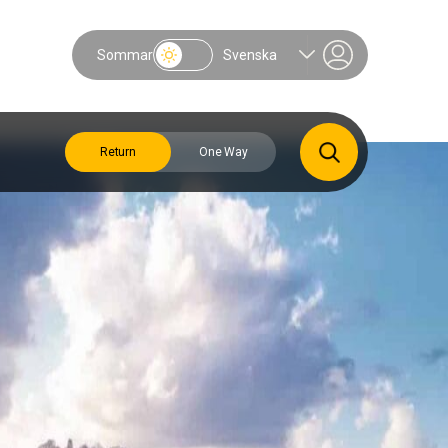
Sommar
Svenska
Return
One Way