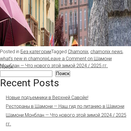
Posted in
Без категории
Tagged
Chamonix
,
chamonix news
,
what’s new in chamonix
Leave a Comment
on Шамони
Монблан — Что нового этой зимой 2024 / 2025 гг.
Поиск
Поиск
Recent Posts
Новые подъемники в Верхней Савойе!
Рестораны в Шамони — Наш гид по питанию в Шамони
Шамони Монблан — Что нового этой зимой 2024 / 2025
гг.