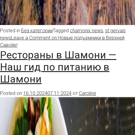
Posted in
Без категории
Tagged
chamonix news
,
st gervais
news
Leave a Comment
on Новые подъемники в Верхней
Савойе!
Рестораны в Шамони —
Наш гид по питанию в
Шамони
Posted on
16.10.2024
07.11.2024
от
Caroline