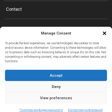
Contact
Manage Consent
To provide the best experiences, we use technologies like cookies to store
and/or access device information. Consenting to these technologies will allow
us to process data such as browsing behavior or unique IDs on this site. Not
consenting or withdrawing consent, may adversely affect certain features and
functions.
Accept
Deny
View preferences
ⓘ
The new European Entry/Exit System is now in place.
MORE INFORMATION
© Copyright Mountain Drop-offs Ltd 2016-2024
Политика конфиденциальности
Контактная информация