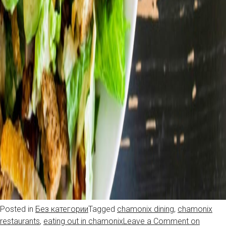
Posted in
Без категории
Tagged
chamonix dining
,
chamonix
restaurants
,
eating out in chamonix
Leave a Comment
on