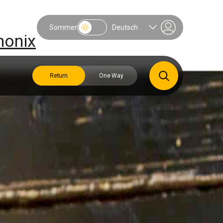
Sommer
Deutsch
monix
Return
One Way