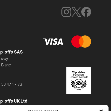
op-offs SAS
Savoy
-Blanc
4 50 47 17 73
p-offs UK Ltd
 Road