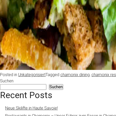
Posted in
Unkategorisiert
Tagged
chamonix dining
,
chamonix res
Suchen
Suchen
Recent Posts
Neue Skilifte in Haute Savoie!
Restaurants in Chamonix – Unser Führer zum Essen in Chamo