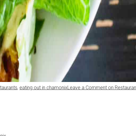
taurants
,
eating out in chamonix
Leave a Comment
on Restauran
nix