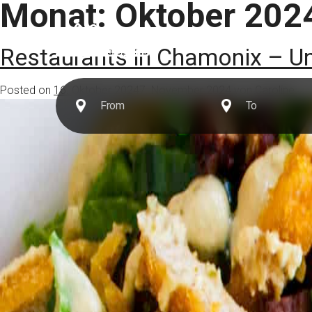
Monat:
Oktober 202
Reiseziele
Erlebni
Restaurants in Chamonix – U
Posted on
16. Oktober 2024
7. November 2024
von
Caroline