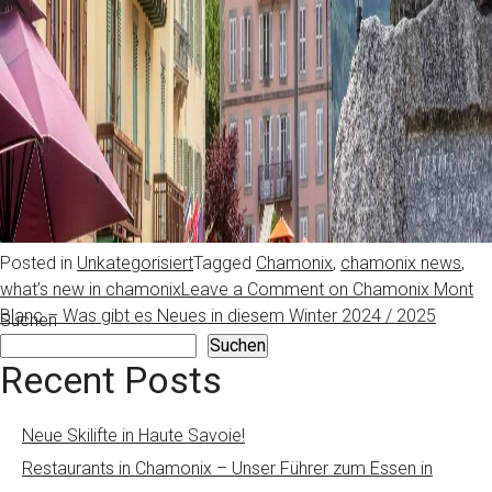
Posted in
Unkategorisiert
Tagged
Chamonix
,
chamonix news
,
what’s new in chamonix
Leave a Comment
on Chamonix Mont
Blanc – Was gibt es Neues in diesem Winter 2024 / 2025
Suchen
Suchen
Recent Posts
Neue Skilifte in Haute Savoie!
Restaurants in Chamonix – Unser Führer zum Essen in