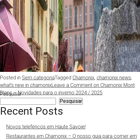
Posted in
Sem categoria
Tagged
Chamonix
,
chamonix news
,
what’s new in chamonix
Leave a Comment
on Chamonix Mont
Blanc – Novidades para o inverno 2024 / 2025
Pesquisar
Pesquisar
Recent Posts
Novos teleféricos em Haute Savoie!
Restaurantes em Chamonix – O nosso guia para comer em