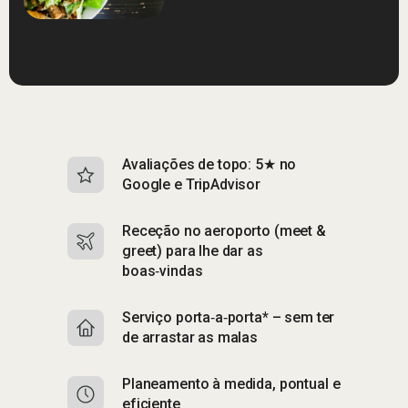
Avaliações de topo: 5★ no
S
Google e TripAdvisor
e
Receção no aeroporto (meet &
S
greet) para lhe dar as
p
boas‑vindas
A
Serviço porta‑a‑porta* – sem ter
p
de arrastar as malas
E
Planeamento à medida, pontual e
e
eficiente