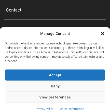
Contact
Manage Consent
To provide the best experiences, we use technologies like cookies to store
and/or access device information. Consenting to these technologies will allow
us to process data such as browsing behavior or unique IDs on this site. Not
consenting or withdrawing consent, may adversely affect certain features and
functions.
Accept
Deny
View preferences
ⓘ
The new European Entry/Exit System is now in place.
MORE INFORMATION
© Copyright Mountain Drop-offs Ltd 2016-2024
Privacy Policy
Contact Information