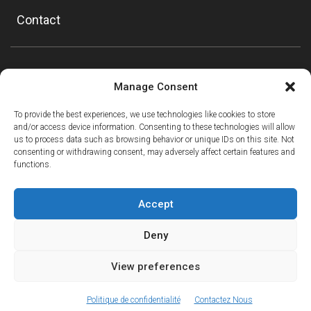
Contact
Manage Consent
To provide the best experiences, we use technologies like cookies to store
and/or access device information. Consenting to these technologies will allow
us to process data such as browsing behavior or unique IDs on this site. Not
consenting or withdrawing consent, may adversely affect certain features and
functions.
Accept
Deny
View preferences
ⓘ
The new European Entry/Exit System is now in place.
MORE INFORMATION
© Copyright Mountain Drop-offs Ltd 2016-2024
Politique de confidentialité
Contactez Nous