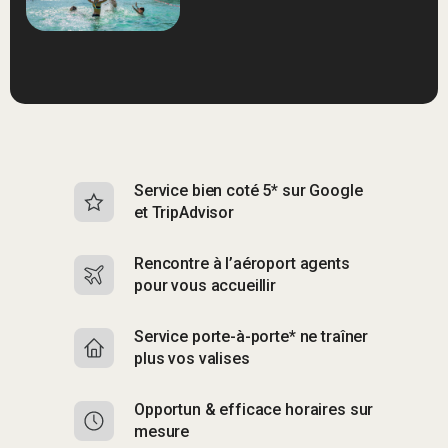
Service bien coté 5* sur Google
Sk
et TripAdvisor
s
Rencontre à l’aéroport agents
S
pour vous accueillir
p
Service porte-à-porte* ne traîner
R
plus vos valises
g
Opportun & efficace horaires sur
S
mesure
b