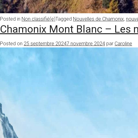
Posted in
Non classifié(e)
Tagged
Nouvelles de Chamonix
,
nouve
Chamonix Mont Blanc – Les no
Posted on
25 septembre 2024
7 novembre 2024
par
Caroline