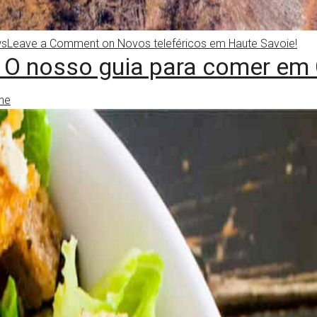
ws
Leave a Comment
on Novos teleféricos em Haute Savoie!
 O nosso guia para comer em
ine