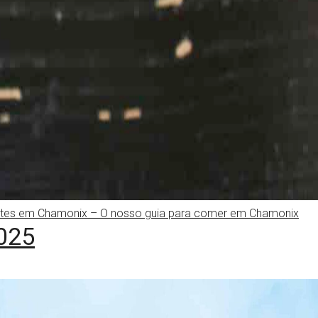
tes em Chamonix – O nosso guia para comer em Chamonix
2025