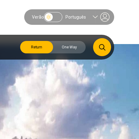
Verão
Português
Return
One Way