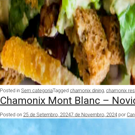
Posted in
Sem categoria
Tagged
chamonix dining
,
chamonix res
Chamonix Mont Blanc – Novid
Posted on
25 de Setembro, 2024
7 de Novembro, 2024
por
Car