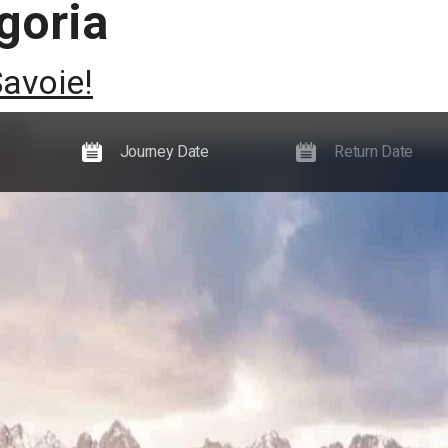
goria
Experiências
Notícias, guias e eventos
Informações
avoie!
oline