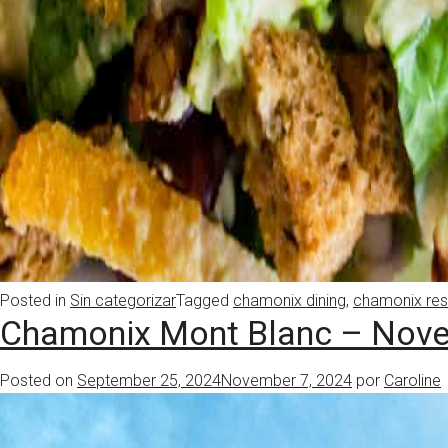
Posted in
Sin categorizar
Tagged
chamonix dining
,
chamonix res
Chamonix Mont Blanc – Noved
Posted on
September 25, 2024
November 7, 2024
por
Caroline