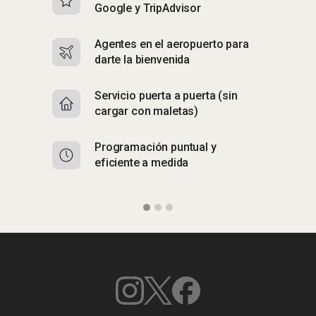
Google y TripAdvisor
i
Agentes en el aeropuerto para
R
darte la bienvenida
n
Servicio puerta a puerta (sin
A
cargar con maletas)
a 
Programación puntual y
E
eficiente a medida
C