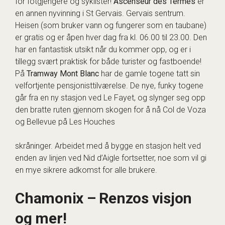
for fotgjengere og syklister!
Ascenseur des Termes
er
en annen nyvinning i St Gervais. Gervais sentrum.
Heisen (som bruker vann og fungerer som en taubane)
er gratis og er åpen hver dag fra kl. 06.00 til 23.00. Den
har en fantastisk utsikt når du kommer opp, og er i
tillegg svært praktisk for både turister og fastboende!
På
Tramway Mont Blanc
har de gamle togene tatt sin
velfortjente pensjonisttilværelse. De nye, funky togene
går fra en ny stasjon ved Le Fayet, og slynger seg opp
den bratte ruten gjennom skogen for å nå Col de Voza
og Bellevue på Les Houches
skråninger. Arbeidet med å bygge en stasjon helt ved
enden av linjen ved Nid d’Aigle fortsetter, noe som vil gi
en mye sikrere adkomst for alle brukere.
Chamonix – Renzos visjon
og mer!