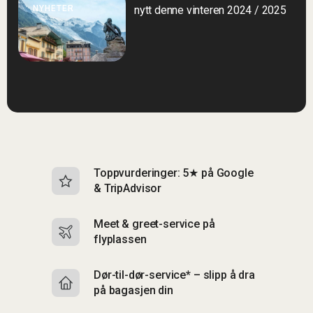
NYHETER
nytt denne vinteren 2024 / 2025
Toppvurderinger: 5★ på Google
I
& TripAdvisor
br
Meet & greet-service på
Si
flyplassen
&
Dør-til-dør-service* – slipp å dra
S
på bagasjen din
m