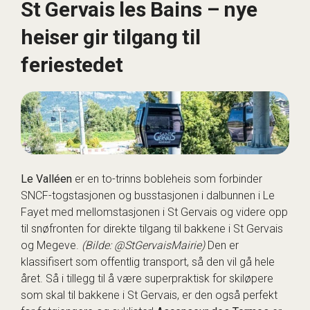
St Gervais les Bains – nye
heiser gir tilgang til
feriestedet
Le Valléen
er en to-trinns bobleheis som forbinder
SNCF-togstasjonen og busstasjonen i dalbunnen i Le
Fayet med mellomstasjonen i St Gervais og videre opp
til snøfronten for direkte tilgang til bakkene i St Gervais
og Megeve.
(Bilde: @StGervaisMairie)
Den er
klassifisert som offentlig transport, så den vil gå hele
året. Så i tillegg til å være superpraktisk for skiløpere
som skal til bakkene i St Gervais, er den også perfekt