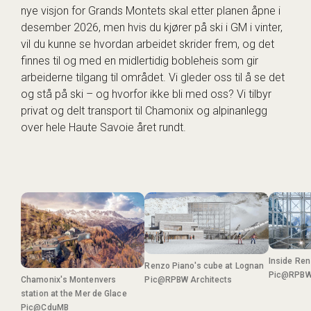
nye visjon for Grands Montets skal etter planen åpne i
desember 2026, men hvis du kjører på ski i GM i vinter,
vil du kunne se hvordan arbeidet skrider frem, og det
finnes til og med en midlertidig bobleheis som gir
arbeiderne tilgang til området. Vi gleder oss til å se det
og stå på ski – og hvorfor ikke bli med oss? Vi tilbyr
privat og delt transport til Chamonix og alpinanlegg
over hele Haute Savoie året rundt.
Inside Ren
Renzo Piano's cube at Lognan
Pic@RPBW 
Chamonix's Montenvers
Pic@RPBW Architects
station at the Mer de Glace
Pic@CduMB