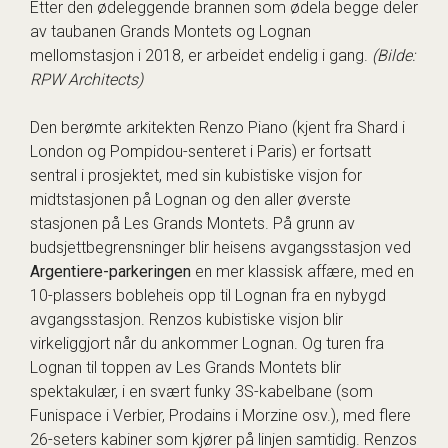
Etter den ødeleggende brannen som ødela begge deler
av taubanen Grands Montets og Lognan
mellomstasjon i 2018, er arbeidet endelig i gang.
(Bilde:
RPW Architects)
Den berømte arkitekten
Renzo Piano
(kjent fra Shard i
London og Pompidou-senteret i Paris) er fortsatt
sentral i prosjektet, med sin kubistiske visjon for
midtstasjonen på Lognan og den aller øverste
stasjonen på Les Grands Montets. På grunn av
budsjettbegrensninger blir heisens avgangsstasjon ved
Argentiere-parkeringen
en mer klassisk affære, med en
10-plassers bobleheis opp til Lognan fra en nybygd
avgangsstasjon. Renzos kubistiske visjon blir
virkeliggjort når du ankommer Lognan. Og turen fra
Lognan til toppen av Les Grands Montets blir
spektakulær, i en svært funky 3S-kabelbane (som
Funispace i Verbier, Prodains i Morzine osv.), med flere
26-seters kabiner som kjører på linjen samtidig. Renzos