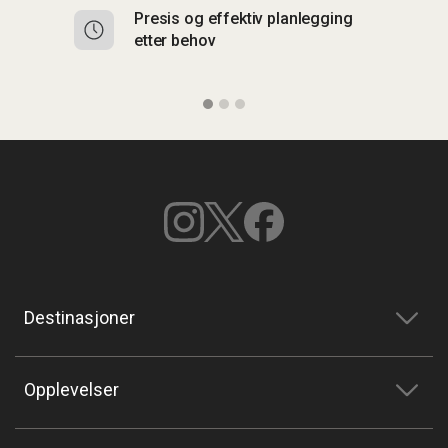
Presis og effektiv planlegging
F
etter behov
C
Destinasjoner
Opplevelser