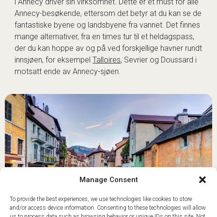
i Annecy driver sin virksomhet. Dette er et must for alle
Annecy-besøkende, ettersom det betyr at du kan se de
fantastiske byene og landsbyene fra vannet. Det finnes
mange alternativer, fra en times tur til et heldagspass,
der du kan hoppe av og på ved forskjellige havner rundt
innsjøen, for eksempel
Talloires
, Sevrier og Doussard i
motsatt ende av Annecy-sjøen.
Manage Consent
To provide the best experiences, we use technologies like cookies to store
and/or access device information. Consenting to these technologies will allow
us to process data such as browsing behavior or unique IDs on this site. Not