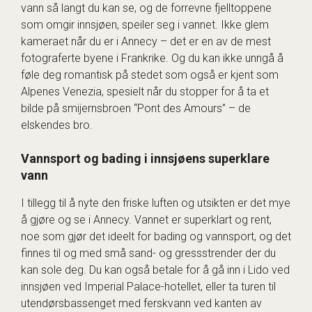
vann så langt du kan se, og de forrevne fjelltoppene
som omgir innsjøen, speiler seg i vannet. Ikke glem
kameraet når du er i Annecy – det er en av de mest
fotograferte byene i Frankrike. Og du kan ikke unngå å
føle deg romantisk på stedet som også er kjent som
Alpenes Venezia, spesielt når du stopper for å ta et
bilde på smijernsbroen “Pont des Amours” – de
elskendes bro.
Vannsport og bading i innsjøens superklare
vann
I tillegg til å nyte den friske luften og utsikten er det mye
å gjøre og se i Annecy. Vannet er superklart og rent,
noe som gjør det ideelt for bading og vannsport, og det
finnes til og med små sand- og gressstrender der du
kan sole deg. Du kan også betale for å gå inn i Lido ved
innsjøen ved Imperial Palace-hotellet, eller ta turen til
utendørsbassenget med ferskvann ved kanten av