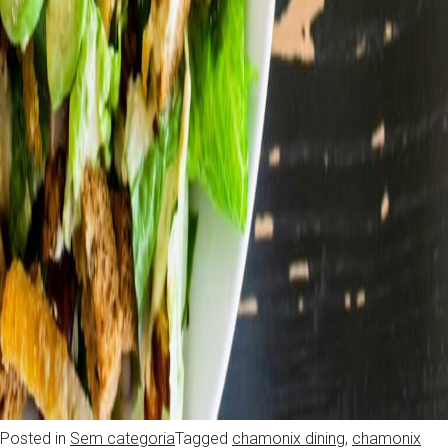
Posted in
Sem categoria
Tagged
chamonix dining
,
chamonix