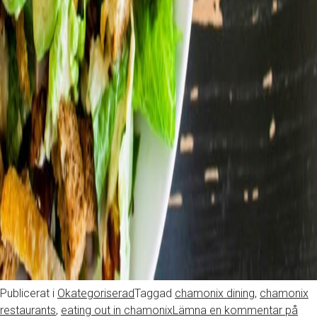
Publicerat i
Okategoriserad
Taggad
chamonix dining
,
chamonix
restaurants
,
eating out in chamonix
Lämna en kommentar
på