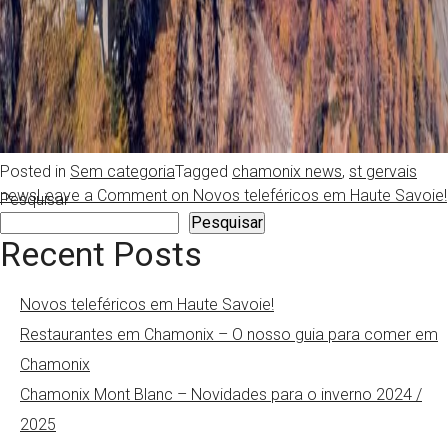
Posted in
Sem categoria
Tagged
chamonix news
,
st gervais
news
Leave a Comment
on Novos teleféricos em Haute Savoie!
Pesquisar
Pesquisar
Recent Posts
Novos teleféricos em Haute Savoie!
Restaurantes em Chamonix – O nosso guia para comer em
Chamonix
Chamonix Mont Blanc – Novidades para o inverno 2024 /
2025