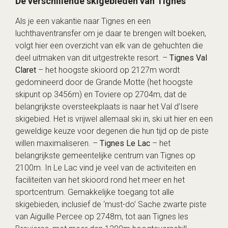
De verschillende skigebieden van Tignes
Als je een vakantie naar Tignes en een
luchthaventransfer om je daar te brengen wilt boeken,
volgt hier een overzicht van elk van de gehuchten die
deel uitmaken van dit uitgestrekte resort. –
Tignes Val
Claret
– het hoogste skioord op 2127m wordt
gedomineerd door de Grande Motte (het hoogste
skipunt op 3456m) en Toviere op 2704m, dat de
belangrijkste oversteekplaats is naar het Val d’Isere
skigebied. Het is vrijwel allemaal ski in, ski uit hier en een
geweldige keuze voor degenen die hun tijd op de piste
willen maximaliseren. –
Tignes Le Lac
– het
belangrijkste gemeentelijke centrum van Tignes op
2100m. In Le Lac vind je veel van de activiteiten en
faciliteiten van het skioord rond het meer en het
sportcentrum. Gemakkelijke toegang tot alle
skigebieden, inclusief de ‘must-do’ Sache zwarte piste
van Aiguille Percee op 2748m, tot aan Tignes les