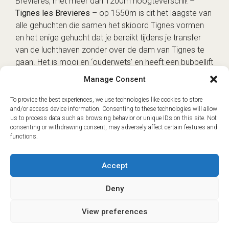
Brevieres, met meer dan 1200m hoogteverschil! –
Tignes les Brevieres
– op 1550m is dit het laagste van
alle gehuchten die samen het skioord Tignes vormen
en het enige gehucht dat je bereikt tijdens je transfer
van de luchthaven zonder over de dam van Tignes te
gaan. Het is mooi en ‘ouderwets’ en heeft een bubbellift
naar het hoofdskigebied en een verbindingsstoeltjeslift
Manage Consent
naar les Boisses. Ideaal voor een rustigere vakantie. –
Tignes les Boisses
– samen met het speciaal
To provide the best experiences, we use technologies like cookies to store
and/or access device information. Consenting to these technologies will allow
gebouwde skioord Tignes 1800 is het hier allemaal een
us to process data such as browsing behavior or unique IDs on this site. Not
beetje meer neo-Savoyard, met chalets in houten
consenting or withdrawing consent, may adversely affect certain features and
bekleding en een gebrek aan hoogbouw. Een bubbellift
functions.
brengt je rechtstreeks naar het hoofdskigebied. –
Tignes le Lavachet
– een gehucht van residenties met
Accept
veel studio’s en appartementen en het rustigste deel
van het skigebied in termen van nachtleven, maar nog
Deny
steeds goed verbonden met liften en de gratis ‘navette’
busdienst. Vaak wonen hier seizoensgasten!
View preferences
ⓘ
The new European Entry/Exit System is now in place.