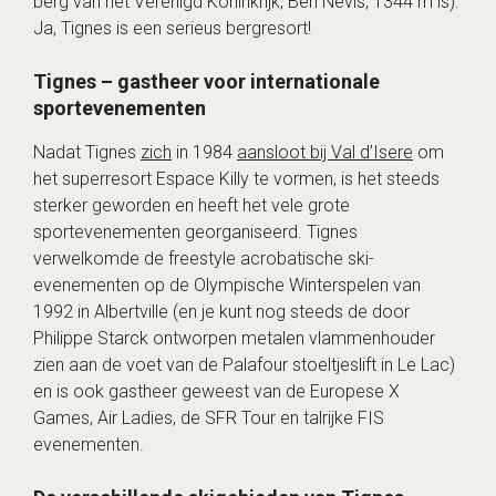
berg van het Verenigd Koninkrijk, Ben Nevis, 1344 m is).
Ja, Tignes is een serieus bergresort!
Tignes – gastheer voor internationale
sportevenementen
Nadat Tignes
zich
in 1984
aansloot bij Val d’Isere
om
het superresort Espace Killy te vormen, is het steeds
sterker geworden en heeft het vele grote
sportevenementen georganiseerd. Tignes
verwelkomde de freestyle acrobatische ski-
evenementen op de Olympische Winterspelen van
1992 in Albertville (en je kunt nog steeds de door
Philippe Starck ontworpen metalen vlammenhouder
zien aan de voet van de Palafour stoeltjeslift in Le Lac)
en is ook gastheer geweest van de Europese X
Games, Air Ladies, de SFR Tour en talrijke FIS
evenementen.