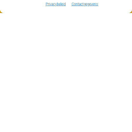
MORE INFORMATION
Privacybeleid
Contactgegevens
Adrenaline actie in Tignes
Zodra de chauffeur van je Mountain Drop-offs transfer
je in Tignes heeft afgezet, sta je te popelen om erop uit
te trekken en de omgeving te verkennen. Zoals we al