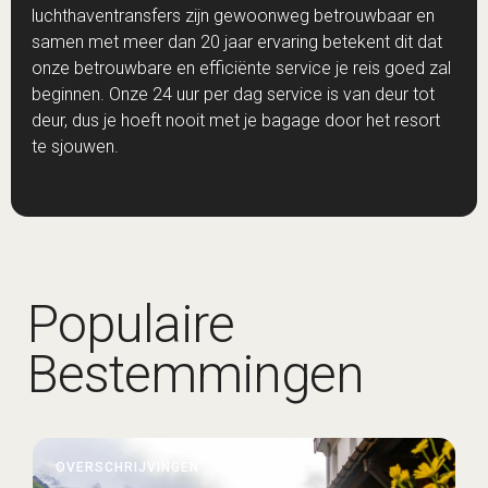
luchthaventransfers zijn gewoonweg betrouwbaar en
samen met meer dan 20 jaar ervaring betekent dit dat
onze betrouwbare en efficiënte service je reis goed zal
beginnen. Onze 24 uur per dag service is van deur tot
deur, dus je hoeft nooit met je bagage door het resort
te sjouwen.
Populaire
Bestemmingen
OVERSCHRIJVINGEN