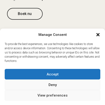
Boek nu
Manage Consent
OVERSCHRIJVINGEN
To provide the best experiences, we use technologies like cookies to store
and/or access device information. Consenting to these technologies will allow
us to process data such as browsing behavior or unique IDs on this site. Not
consenting or withdrawing consent, may adversely affect certain features and
functions.
Accept
Deny
View preferences
Overdracht Genève naar
€45
ⓘ
The new European Entry/Exit System is now in place.
MORE INFORMATION