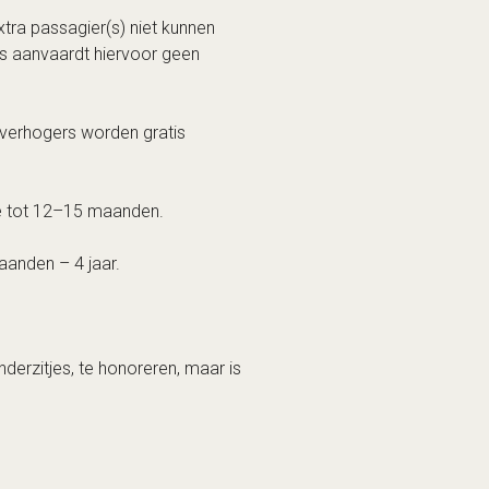
xtra passagier(s) niet kunnen
s aanvaardt hiervoor geen
lverhogers worden gratis
rte tot 12–15 maanden.
maanden – 4 jaar.
derzitjes, te honoreren, maar is
 verondersteld op het moment