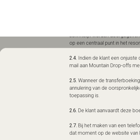
2.2.
De klant is verantwoordelijk
2.3.
De klant moet een volledig e
schriftelijk worden doorgegeven
op een centraal punt in het resor
2.4.
Indien de klant een onjuiste d
mail aan Mountain Drop-offs me
2.5.
Wanneer de transferboeking a
annulering van de oorspronkelijk
toepassing is.
2.6.
De klant aanvaardt deze bo
2.7.
Bij het maken van een telef
dat moment op de website van M