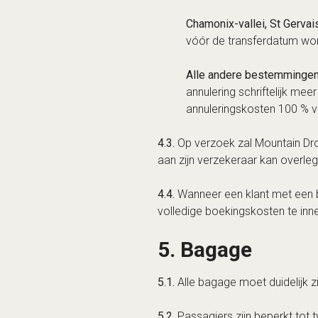
Chamonix-vallei, St Gerva
vóór de transferdatum wor
Alle andere bestemminge
annulering schriftelijk m
annuleringskosten 100 % v
4.3.
Op verzoek zal Mountain Dro
aan zijn verzekeraar kan overle
4.4.
Wanneer een klant met een be
volledige boekingskosten te inn
5. Bagage
5.1.
Alle bagage moet duidelijk 
5.2.
Passagiers zijn beperkt tot