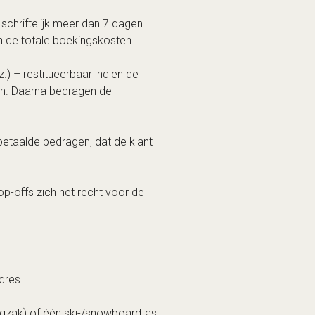
 schriftelijk meer dan 7 dagen
 de totale boekingskosten.
z.) – restitueerbaar indien de
en. Daarna bedragen de
betaalde bedragen, dat de klant
p-offs zich het recht voor de
dres.
ugzak) of één ski-/snowboardtas