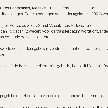
is, Les Contamines, Megève
– restitueerbaar indien de annulering
dt ontvangen. Daarna bedragen de annuleringskosten 100 % van
n
(Les Portes du Soleil, Grand Massif, Trois Vallées, Tarentaise en
eer dan 15 dagen (2 weken) vóór de transferdatum wordt ontvang
an de totale boekingskosten.
p-offs een annuleringsbewijs verstrekken met de door de klant 
ggen.
vestigde boeking de dienst niet gebruikt, behoudt Mountain Dro
en.
zijn gelabeld met de naam van de eigenaar en het bestemmingsa
 twee stuks bagage (één gewone reistas en een kleine handtas/r