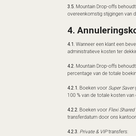
3.5.
Mountain Drop-offs behoudt 
overeenkomstig stijgingen van d
4. Annuleringsk
4.1.
Wanneer een klant een bevest
administratieve kosten ter dekki
4.2.
Mountain Drop-offs behoudt 
percentage van de totale boeki
4.2.1.
Boeken voor
Super Saver
g
100 % van de totale kosten van
4.2.2.
Boeken voor
Flexi Shared
transferdatum door ons kantoor
4.2.3.
Private & VIP
transfers: