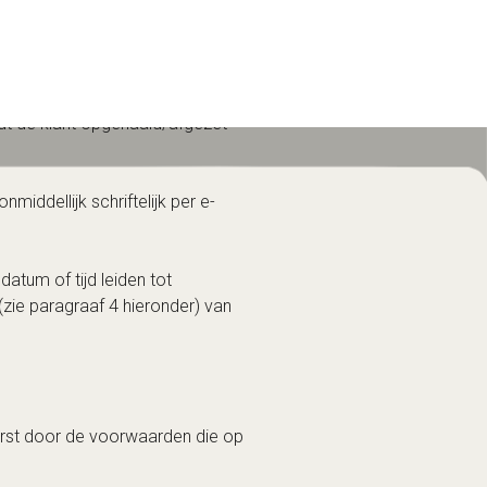
ing.
Wijzigingen van dit adres moeten
rdt de klant opgehaald/afgezet
middellijk schriftelijk per e-
atum of tijd leiden tot
(zie paragraaf 4 hieronder) van
erst door de voorwaarden die op