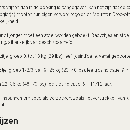
rschijnen dan in de boeking is aangegeven, kan het zijn dat de e
agier(s) moeten hun eigen vervoer regelen en Mountain Drop-off
elijkheid.
ar of jonger moet een stoel worden geboekt. Babyzitjes en stoe
ing, afhankelijk van beschikbaarheid.
tje, groep 0: tot 13 kg (29 lbs), leeftijdsindicatie: vanaf geboo
tje, groep 1/2/3: van 9–25 kg (20–40 lbs), leeftijdsindicatie: 9 
 22–36 kg (48–79 lbs), leeftijdsindicatie: 6 – 11/12 jaar.
 inspannen om speciale verzoeken, zoals het verstrekken van kin
ht.
ijzen
e prijs van Mountain Drop-offs voor de gevraagde dienst wordt