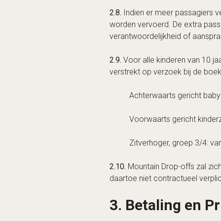
2.8.
Indien er meer passagiers ve
worden vervoerd. De extra pass
verantwoordelijkheid of aansprak
2.9.
Voor alle kinderen van 10 ja
verstrekt op verzoek bij de boek
Achterwaarts gericht babyzi
Voorwaarts gericht kinderzi
Zitverhoger, groep 3/4: van
2.10.
Mountain Drop-offs zal zich
daartoe niet contractueel verplic
3. Betaling en Pr
3.1.
Volledige aanvaarding van d