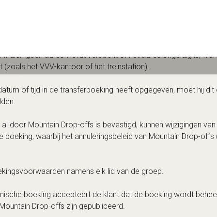
 voor de informatie die wordt verstrekt bij het maken van de boek
n geldig adres voor ophalen/afzetten in het resort verstrekken. 
. Indien geen adres wordt verstrekt of het adres ongeldig is, wo
t (zoals het VVV-kantoor of het treinstation).
atum of tijd in de transferboeking heeft opgegeven, moet hij dit on
lden.
l door Mountain Drop-offs is bevestigd, kunnen wijzigingen van d
e boeking, waarbij het annuleringsbeleid van Mountain Drop-offs 
ekingsvoorwaarden namens elk lid van de groep.
onische boeking accepteert de klant dat de boeking wordt behe
ountain Drop-offs zijn gepubliceerd.