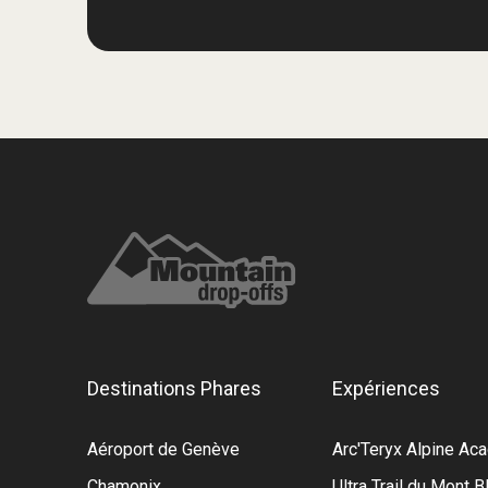
Destinations Phares
Expériences
Aéroport de Genève
Arc'Teryx Alpine A
Chamonix
Ultra Trail du Mont B