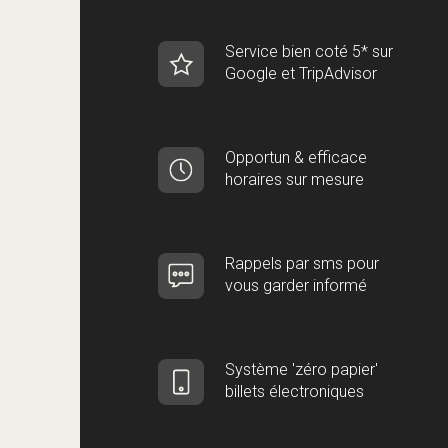
Service bien coté 5* sur
Google et TripAdvisor
Opportun & efficace
horaires sur mesure
Rappels par sms pour
vous garder informé
Système 'zéro papier'
billets électroniques