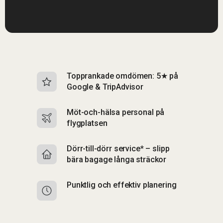
Topprankade omdömen: 5★ på
I
Google & TripAdvisor
b
Möt-och-hälsa personal på
S
flygplatsen
b
Dörr-till-dörr service* – slipp
S
bära bagage långa sträckor
up
Punktlig och effektiv planering
F
p