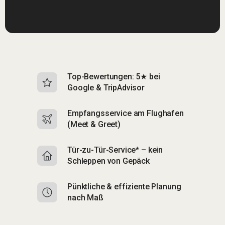
Top-Bewertungen: 5★ bei
K
Google & TripAdvisor
S
Empfangsservice am Flughafen
S
(Meet & Greet)
B
Tür-zu-Tür-Service* – kein
S
Schleppen von Gepäck
di
Pünktliche & effiziente Planung
M
nach Maß
C