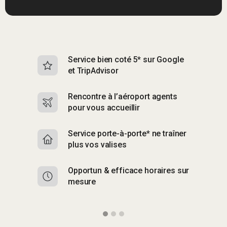
Service bien coté 5* sur Google
Sk
et TripAdvisor
s
Rencontre à l’aéroport agents
S
pour vous accueillir
p
Service porte-à-porte* ne traîner
R
plus vos valises
g
Opportun & efficace horaires sur
S
mesure
b