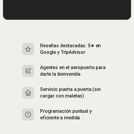
Reseñas destacadas: 5★ en
S
Google y TripAdvisor
i
Agentes en el aeropuerto para
R
darte la bienvenida
n
Servicio puerta a puerta (sin
A
cargar con maletas)
a 
Programación puntual y
E
eficiente a medida
C