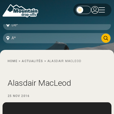
HOME
>
ACTUALITÉS
>
ALASDAIR MACLEOD
Alasdair MacLeod
25 NOV 2016