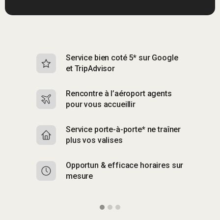
Service bien coté 5* sur Google
Sk
et TripAdvisor
s
Rencontre à l’aéroport agents
S
pour vous accueillir
p
Service porte-à-porte* ne traîner
R
plus vos valises
g
Opportun & efficace horaires sur
S
mesure
b