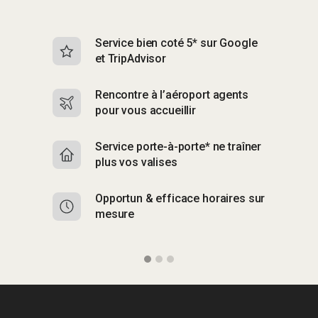
Service bien coté 5* sur Google
Sk
et TripAdvisor
s
Rencontre à l’aéroport agents
S
pour vous accueillir
p
Service porte-à-porte* ne traîner
R
plus vos valises
g
Opportun & efficace horaires sur
S
mesure
b