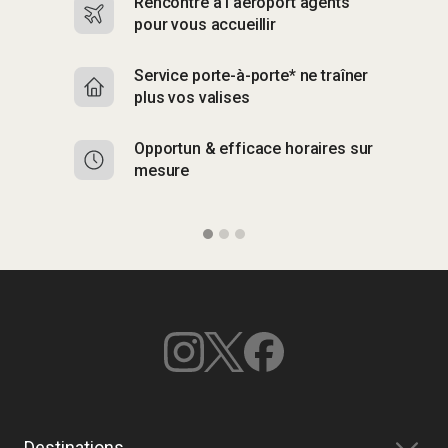
Rencontre à l’aéroport agents
S
pour vous accueillir
p
Service porte-à-porte* ne traîner
R
plus vos valises
g
Opportun & efficace horaires sur
S
mesure
b
Destinations