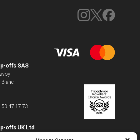
op-offs SAS
Savoy
-Blanc
4 50 47 17 73
p-offs UK Ltd
 Road