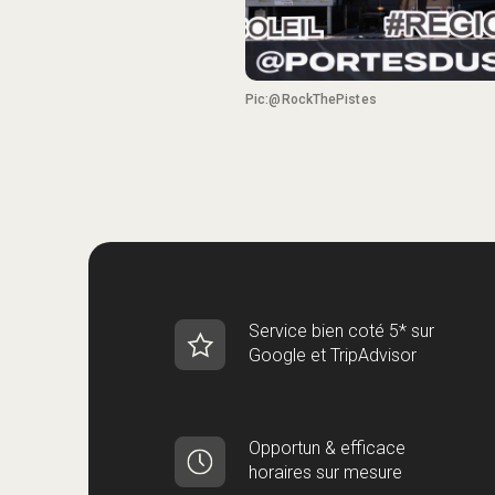
Pic:@RockThePistes
Service bien coté 5* sur
Google et TripAdvisor
Opportun & efficace
horaires sur mesure