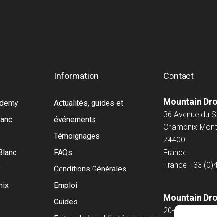
Information
Contact
Mountain Dr
cademy
Actualités, guides et
36 Avenue du 
lanc
événements
Chamonix-Mont
Témoignages
74400
Blanc
FAQs
France
France
+33 (0)
y
Conditions Générales
nix
Emploi
Mountain Dro
Guides
20-22 Wenlock