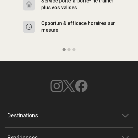
Service porte-à-porte* ne traîner
R
plus vos valises
g
Opportun & efficace horaires sur
S
mesure
b
Destinations
Expériences