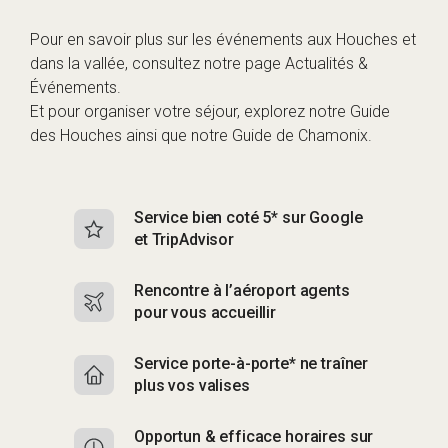
Pour en savoir plus sur les événements aux Houches et
dans la vallée, consultez notre page
Actualités &
Événements
.
Et pour organiser votre séjour, explorez notre
Guide
des Houches
ainsi que notre
Guide de Chamonix
.
Service bien coté 5* sur Google
Sk
et TripAdvisor
s
Rencontre à l’aéroport agents
S
pour vous accueillir
p
Service porte-à-porte* ne traîner
R
plus vos valises
g
Opportun & efficace horaires sur
S