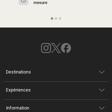
mesure
b
Destinations
Expériences
Information