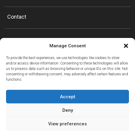
Contact
Manage Consent
To provide the best experiences, we use technologies like cookies to store
and/or access device information. Consenting to these technologies will allow
us to process data such as browsing behavior or unique IDs on this site. Not
consenting or withdrawing consent, may adversely affect certain features and
functions.
Accept
Deny
View preferences
ⓘ
The new European Entry/Exit System is now in place.