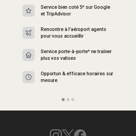
Service bien coté 5* sur Google
Sk
et TripAdvisor
s
Rencontre à l’aéroport agents
S
pour vous accueillir
p
Service porte-à-porte* ne traîner
R
plus vos valises
g
Opportun & efficace horaires sur
S
mesure
b