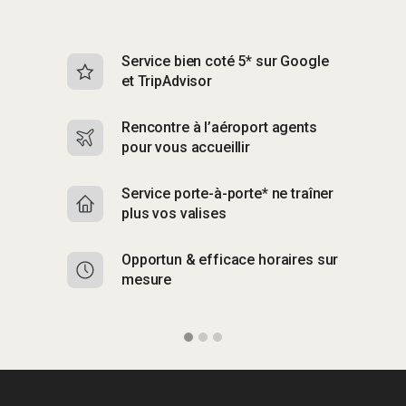
Service bien coté 5* sur Google
Sk
et TripAdvisor
s
Rencontre à l’aéroport agents
S
pour vous accueillir
p
Service porte-à-porte* ne traîner
R
plus vos valises
g
Opportun & efficace horaires sur
S
mesure
b