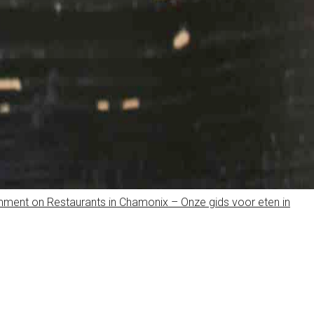
mment
on Restaurants in Chamonix – Onze gids voor eten in