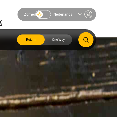
Zomer
Nederlands
x
Return
One Way