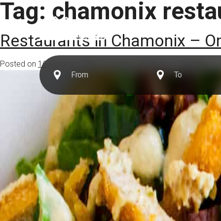
Tag:
chamonix resta
Bestemmingen
Restaurants in Chamonix – On
Posted on
16 oktober 2024
7 november 2024
door
Caroline