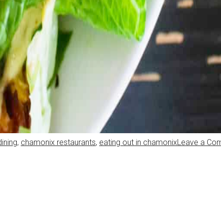
ining
,
chamonix restaurants
,
eating out in chamonix
Leave a Co