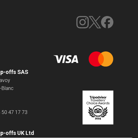
op-offs SAS
Savoy
-Blanc
4 50 47 17 73
p-offs UK Ltd