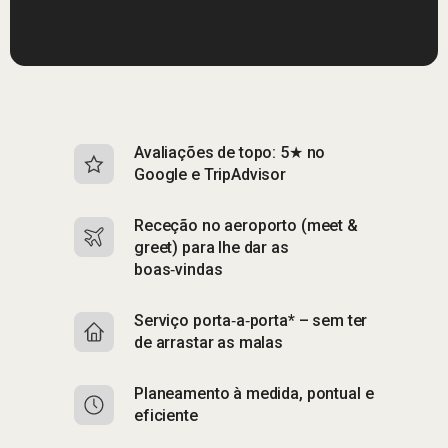
Avaliações de topo: 5★ no
S
Google e TripAdvisor
e
Receção no aeroporto (meet &
S
greet) para lhe dar as
p
boas‑vindas
A
Serviço porta‑a‑porta* – sem ter
p
de arrastar as malas
E
Planeamento à medida, pontual e
e
eficiente