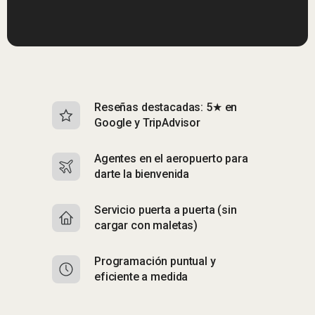
Reseñas destacadas: 5★ en
S
Google y TripAdvisor
i
Agentes en el aeropuerto para
R
darte la bienvenida
n
Servicio puerta a puerta (sin
A
cargar con maletas)
a 
Programación puntual y
E
eficiente a medida
C