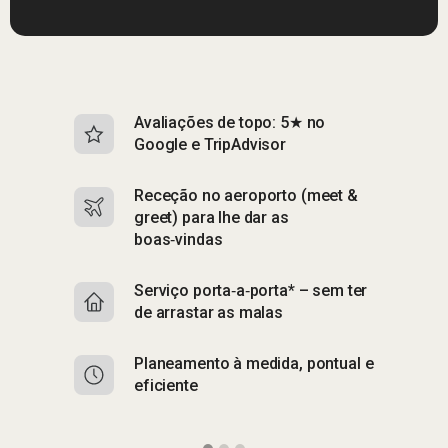
Avaliações de topo: 5★ no
S
Google e TripAdvisor
e
Receção no aeroporto (meet &
S
greet) para lhe dar as
p
boas‑vindas
A
Serviço porta‑a‑porta* – sem ter
p
de arrastar as malas
E
Planeamento à medida, pontual e
e
eficiente