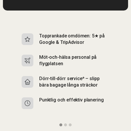
Topprankade omdömen: 5★ på
I
Google & TripAdvisor
b
Möt-och-hälsa personal på
S
flygplatsen
b
Dörr-till-dörr service* – slipp
S
bära bagage långa sträckor
up
Punktlig och effektiv planering
F
p