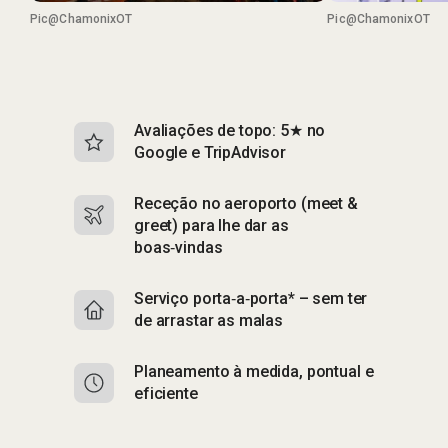
Pic@ChamonixOT
Pic@ChamonixOT
Avaliações de topo: 5★ no
S
Google e TripAdvisor
e
Receção no aeroporto (meet &
S
greet) para lhe dar as
p
boas‑vindas
A
Serviço porta‑a‑porta* – sem ter
p
de arrastar as malas
E
Planeamento à medida, pontual e
e
eficiente