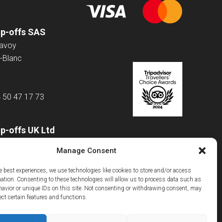
op-offs SAS
Savoy
-Blanc
4 50 47 17 73
p-offs UK Ltd
 Road
Manage Consent
e best experiences, we use technologies like cookies to store and/or access
mation. Consenting to these technologies will allow us to process data such as
m
avior or unique IDs on this site. Not consenting or withdrawing consent, may
043 4874
ect certain features and functions.