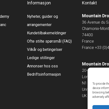
Informasjon
Kontakt
Mountain Dr
cademy
Nyheter, guider og
36 Avenue du 
lanc
arrangementer
Chamonix-Mont
Kundetilbakemeldinger
74400
Ofte stilte spørsmål (FAQ)
France
France
+33 (0)
Vilkår og betingelser
Ledige stillinger
Mountain Dro
Annonser hos oss
20-22 Wenlock
Bedriftsinformasjon
London
N1 7GU
To provide th
device infor
United Kingdo
browsing beh
UK
+44 (0)207 
adversely aff