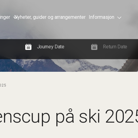
inger
Nyheter, guider og arrangementer
Informasjon
025
enscup på ski 202