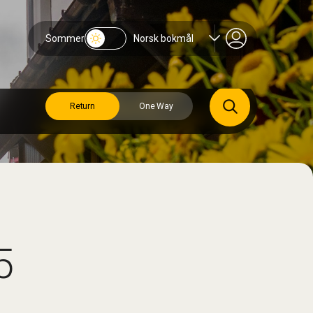
Sommer
Norsk bokmål
Return
One Way
5