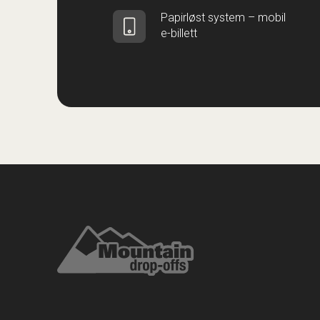
Papirløst system – mobil
e-billett