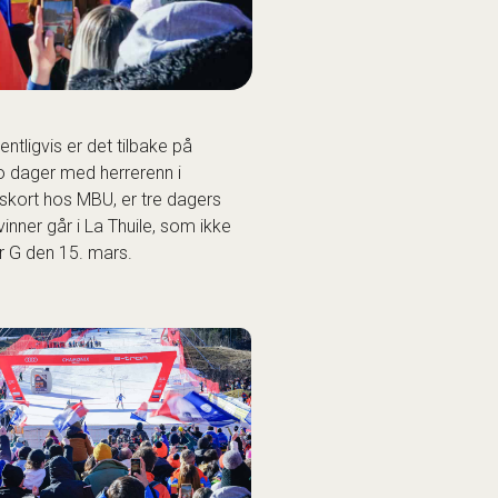
tligvis er det tilbake på
o dager med herrerenn i
rskort hos MBU, er tre dagers
vinner går i La Thuile, som ikke
r G den 15. mars.