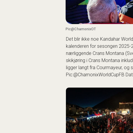
Pic@ChamonixOT
Det blir ikke noe Kandahar Worl
kalenderen for sesongen 2025-
nærliggende Crans Montana (Sveit
skikjøring i Crans Montana
inklud
ligger langt fra Courmayeur, og
Pic:@ChamonixWorldCupFB Dato