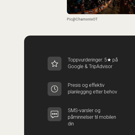
Pic@ChamonixOT
Toppvurderinger: 5★ på
Google & TripAdvisor
Presis og effektiv
planlegging etter behov
SMS-varsler og
påminnelser til mobilen
din