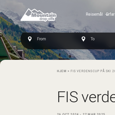
Reisemål
Erfar
HJEM
>
FIS VERDENSCUP PÅ SKI 2
FIS verd
26 OCT 2024
-
27 MAR 2025