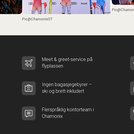
Pic@Chamon
Pic@ChamonixOT
Meet & greet-service på
flyplassen
Ingen bagasjegebyrer –
ski og brett inkludert
Flerspråklig kontorteam i
Chamonix