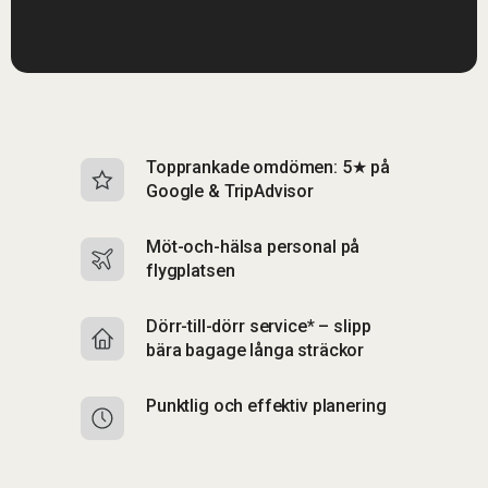
Topprankade omdömen: 5★ på
I
Google & TripAdvisor
b
Möt-och-hälsa personal på
S
flygplatsen
b
Dörr-till-dörr service* – slipp
S
bära bagage långa sträckor
up
Punktlig och effektiv planering
F
p