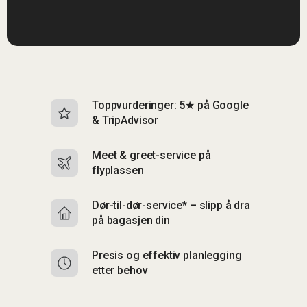
Toppvurderinger: 5★ på Google
I
& TripAdvisor
br
Meet & greet-service på
Si
flyplassen
&
Dør-til-dør-service* – slipp å dra
S
på bagasjen din
m
Presis og effektiv planlegging
F
etter behov
C