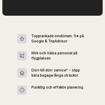
Topprankade omdömen: 5★ på
I
Google & TripAdvisor
b
Möt-och-hälsa personal på
S
flygplatsen
b
Dörr-till-dörr service* – slipp
S
bära bagage långa sträckor
up
Punktlig och effektiv planering
F
p