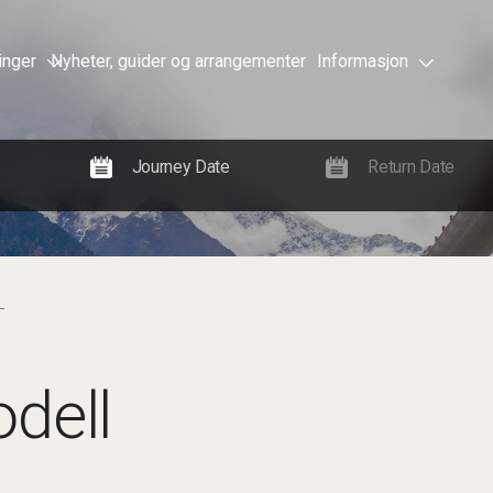
inger
Nyheter, guider og arrangementer
Informasjon
L
dell