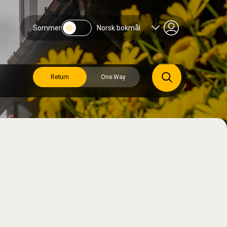
Sommer
Norsk bokmål
Return
One Way