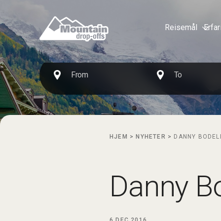
Reisemål
Erfar
HJEM
>
NYHETER
>
DANNY BODEL
Danny Bo
6 DEC 2016