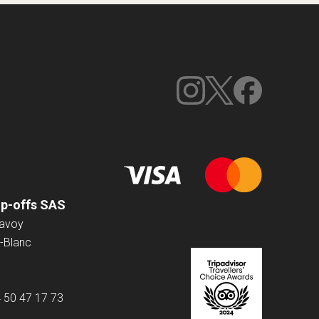
op-offs SAS
Savoy
-Blanc
4 50 47 17 73