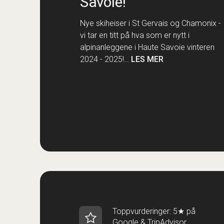
Savoie!
Nye skiheiser i St Gervais og Chamonix -
vi tar en titt på hva som er nytt i
alpinanleggene i Haute Savoie vinteren
2024 - 2025!…
LES MER
Toppvurderinger: 5★ på
Google & TripAdvisor