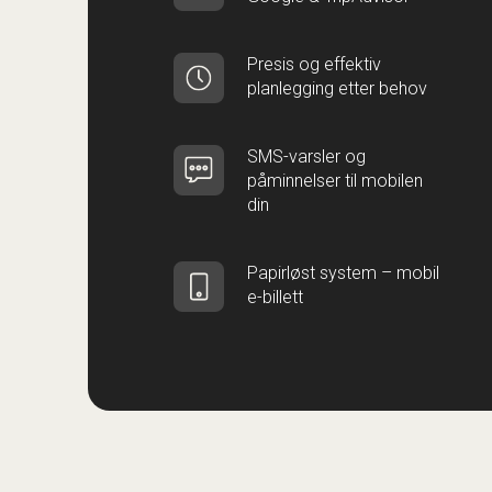
Presis og effektiv
planlegging etter behov
SMS-varsler og
påminnelser til mobilen
din
Papirløst system – mobil
e-billett