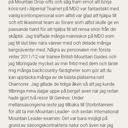
på Mountain Drop-offs och såg fram emot att börja
köra runt i Alperna! Teamet på MDO var fantastiskt med
vänlig kontorspersonal som alltid var glad att hjälpa till
och ett likasinnat team av förare som alltid skulle ge en
passande hand för att hjälpa till att rensa snön från din
skåpbil. Jag träffade många människor på MDO som
jag till slut blev nära vänner med och delade många
bergsäventyr med. Några av personalen min första
vinter 2011/12 var trainee British Mountain Guides och
jag tillbringade mycket av min fritid med dem och lärde
mig många backcountry-färdigheter som gör att du
kan upptäcka många av de bästa platserna runt
Chamonix. Jag gillade de tidiga åken så att jag kunde
tillbringa mina dagar uppe på berget även när jag redan
hade gjort två resor till Genève. Under
mellansäsongerna reste jag tillbaka till Storbritannien
för att ta min Mountain Leader- och sedan International
Mountain Leader-examen. Det var bara möjligt på
grund av säsongskontraktens natur och även när jag