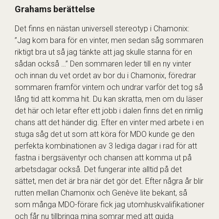
Grahams berättelse
Det finns en nästan universell stereotyp i Chamonix:
”Jag kom bara för en vinter, men sedan såg sommaren
riktigt bra ut så jag tänkte att jag skulle stanna för en
sådan också …” Den sommaren leder till en ny vinter
och innan du vet ordet av bor du i Chamonix, föredrar
sommaren framför vintern och undrar varför det tog så
lång tid att komma hit. Du kan skratta, men om du läser
det här och letar efter ett jobb i dalen finns det en rimlig
chans att det händer dig. Efter en vinter med arbete i en
stuga såg det ut som att köra för MDO kunde ge den
perfekta kombinationen av 3 lediga dagar i rad för att
fastna i bergsäventyr och chansen att komma ut på
arbetsdagar också. Det fungerar inte alltid på det
sättet, men det är bra när det gör det. Efter några år blir
rutten mellan Chamonix och Genève lite bekant, så
som många MDO-förare fick jag utomhuskvalifikationer
och får nu tillbringa mina somrar med att guida