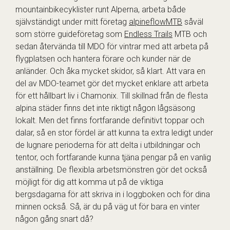
mountainbikecyklister runt Alperna, arbeta både
självständigt under mitt företag
alpineflowMTB
såväl
som större guideföretag som
Endless Trails
MTB och
sedan återvända till MDO för vintrar med att arbeta på
flygplatsen och hantera förare och kunder när de
anländer. Och åka mycket skidor, så klart. Att vara en
del av MDO-teamet gör det mycket enklare att arbeta
för ett hållbart liv i Chamonix. Till skillnad från de flesta
alpina städer finns det inte riktigt någon lågsäsong
lokalt. Men det finns fortfarande definitivt toppar och
dalar, så en stor fördel är att kunna ta extra ledigt under
de lugnare perioderna för att delta i utbildningar och
tentor, och fortfarande kunna tjäna pengar på en vanlig
anställning. De flexibla arbetsmönstren gör det också
möjligt för dig att komma ut på de viktiga
bergsdagarna för att skriva in i loggboken och för dina
minnen också. Så, är du på väg ut för bara en vinter
någon gång snart då?