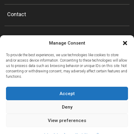
Contact
Manage Consent
To provide the best experiences, we use technologies like cookies to store
and/or access device information. Consenting to these technologies will allow
us to process data such as browsing behavior or unique IDs on this site. Not
consenting or withdrawing consent, may adversely affect certain features and
functions.
Accept
Deny
View preferences
ⓘ
The new European Entry/Exit System is now in place.
MORE INFORMATION
© Copyright Mountain Drop-offs Ltd 2016-2024