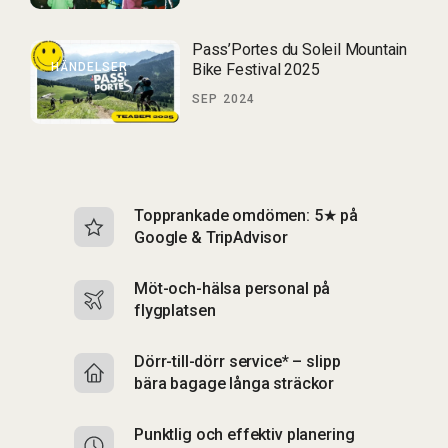
Pass’Portes du Soleil Mountain
HÄNDELSER
Bike Festival 2025
SEP 2024
Topprankade omdömen: 5★ på
I
Google & TripAdvisor
b
Möt-och-hälsa personal på
S
flygplatsen
b
Dörr-till-dörr service* – slipp
S
bära bagage långa sträckor
up
Punktlig och effektiv planering
F