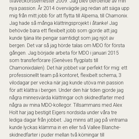
tvåveckorssemester 2009. Jag blev beroende av min
nya passion. År 2014 övervägde jag redan att säga upp
mig från mitt jobb för att flytta till Alperna, till Chamonix.
Jag hade så många klättringsprojekt i åtanke! Jag
behövde bara ett flexibelt jobb som gjorde att jag
kunde tjäna lite pengar samtidigt som jag njöt av
bergen. Det var så jag hörde talas om MDO för första
gången. Jag började arbeta för MDO i januari 2015
som transferförare (Genèves flygplats till
Chamonixdalen). Det här jobbet var perfekt för mig: ett
professionellt team på kontoret, flexibelt schema, 3
vilodagar per vecka när jag kunde utöva min passion
för att klättra i bergen. Under den här tiden gjorde jag
några minnesvärda klättringar och skidnedfarter med
några av mina MDO-kollegor. Tillsammans med Alex
Holt har jag bestigit Eigers nordsida under våra tre
lediga dagar från jobbet. Jag minns att jag på vintrarna
kunde lyckas klämma in en eller två Vallee Blanche-
skidnedfarter i puder mellan två körningar till