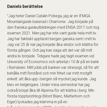
Daniels berättelse
”Jag heter Daniel Catalin Pobega, jag är en IFMGA
Mountainguide baserad i Chamonix. Jag började på
den franska guideutbildningen med ENSA 2017 och tog
examen 2021. Men jag har inte varit guide hela mitt liv.
Jag har faktiskt upptäckt bergen ganska sent i mitt liv.
Jag var 25 år när jag började åka skidor och klättra för
första gången. Och jag kan säga att det var då mitt
andra liv började. Tidigare hade jag tagit examen vid
University of Economics och arbetat i 10 år på en bank
i Rumänien. Mitt jobb på banken var stressigt, så för att
behålla mitt förstånd och min frihet var mitt motgift
enkelt: att åka upp i bergen så mycket jag kunde. Jag
blev en helgkrigare. Under mina semestrar har jag
också börjat åka till Alperna för att klättra i berg. Min
första toppturstrilogi (Mont Blanc, Matterhorn och
Eiger) lyckades jag klämma in på en