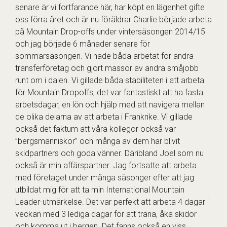
senare är vi fortfarande här, har köpt en lägenhet gifte
oss förra året och är nu föräldrar Charlie började arbeta
på Mountain Drop-offs under vintersäsongen 2014/15
och jag började 6 månader senare för
sommarsäsongen. Vi hade båda arbetat för andra
transferföretag och gjort massor av andra småjobb
runt om i dalen. Vi gillade båda stabiliteten i att arbeta
för Mountain Dropoffs, det var fantastiskt att ha fasta
arbetsdagar, en lön och hjälp med att navigera mellan
de olika delarna av att arbeta i Frankrike. Vi gillade
också det faktum att våra kollegor också var
”bergsmänniskor” och många av dem har blivit
skidpartners och goda vänner. Däribland Joel som nu
också är min affärspartner. Jag fortsatte att arbeta
med företaget under många säsonger efter att jag
utbildat mig för att ta min International Mountain
Leader-utmärkelse. Det var perfekt att arbeta 4 dagar i
veckan med 3 lediga dagar för att träna, åka skidor
och komma ut i bergen. Det fanns också en viss