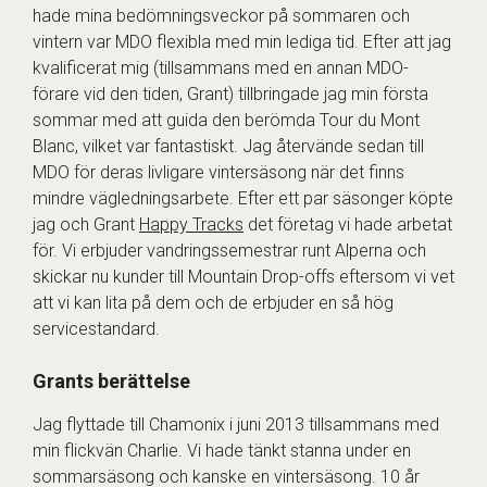
hade mina bedömningsveckor på sommaren och
vintern var MDO flexibla med min lediga tid. Efter att jag
kvalificerat mig (tillsammans med en annan MDO-
förare vid den tiden, Grant) tillbringade jag min första
sommar med att guida den berömda Tour du Mont
Blanc, vilket var fantastiskt. Jag återvände sedan till
MDO för deras livligare vintersäsong när det finns
mindre vägledningsarbete. Efter ett par säsonger köpte
jag och Grant
Happy Tracks
det företag vi hade arbetat
för. Vi erbjuder vandringssemestrar runt Alperna och
skickar nu kunder till Mountain Drop-offs eftersom vi vet
att vi kan lita på dem och de erbjuder en så hög
servicestandard.
Grants berättelse
Jag flyttade till Chamonix i juni 2013 tillsammans med
min flickvän Charlie. Vi hade tänkt stanna under en
sommarsäsong och kanske en vintersäsong. 10 år