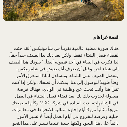
قصة غراهام
هناك صورة نمطية عالمية تقريباً في شامونيكس “لقد جئت
لقضاء فصل الشتاء فقط، ولكن بعد ذلك بدا الصيف جيداً حقاً،
لذا فكرت في البقاء في أحد فصوله أيضاً…” يقودك هذا الصيف
إلى شتاء آخر، وقبل أن تعرف أنك تعيش في شامونيكس،
وتفضل الصيف على الشتاء، وتتساءل لماذا استغرق الأمر
وقتاً طويلاً للوصول إلى هنا. يمكنك أن تضحك، ولكن إذا كنت
تقرأ هذا وأنت تبحث عن وظيفة في الوادي، فهناك فرصة
معقولة لحدوث ذلك لك. بعد قضاء فصل الشتاء في العمل
في الشاليهات، بدت القيادة في شركة MDO وكأنها ستمنحك
مزيجاً مثالياً من 3 أيام إجازة متتالية للانخراط في مغامرات
جبلية وفرصة للخروج في أيام العمل أيضاً. لا تسير الأمور
دائماً على هذا النحو، ولكنها جيدة عندما تسير على هذا النحو.