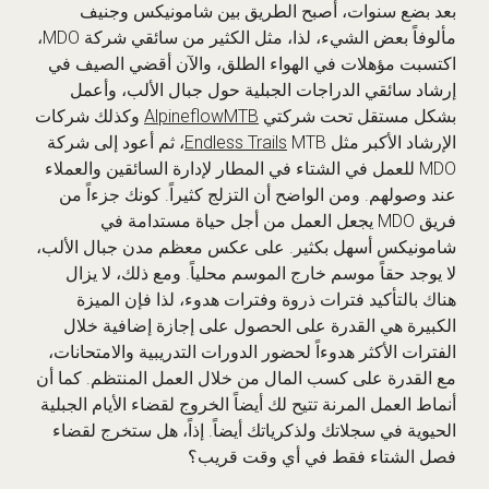
بعد بضع سنوات، أصبح الطريق بين شامونيكس وجنيف
مألوفاً بعض الشيء، لذا، مثل الكثير من سائقي شركة MDO،
اكتسبت مؤهلات في الهواء الطلق، والآن أقضي الصيف في
إرشاد سائقي الدراجات الجبلية حول جبال الألب، وأعمل
بشكل مستقل تحت شركتي
AlpineflowMTB
وكذلك شركات
الإرشاد الأكبر مثل
Endless Trails
MTB، ثم أعود إلى شركة
MDO للعمل في الشتاء في المطار لإدارة السائقين والعملاء
عند وصولهم. ومن الواضح أن التزلج كثيراً. كونك جزءاً من
فريق MDO يجعل العمل من أجل حياة مستدامة في
شامونيكس أسهل بكثير. على عكس معظم مدن جبال الألب،
لا يوجد حقاً موسم خارج الموسم محلياً. ومع ذلك، لا يزال
هناك بالتأكيد فترات ذروة وفترات هدوء، لذا فإن الميزة
الكبيرة هي القدرة على الحصول على إجازة إضافية خلال
الفترات الأكثر هدوءاً لحضور الدورات التدريبية والامتحانات،
مع القدرة على كسب المال من خلال العمل المنتظم. كما أن
أنماط العمل المرنة تتيح لك أيضاً الخروج لقضاء الأيام الجبلية
الحيوية في سجلاتك ولذكرياتك أيضاً. إذاً، هل ستخرج لقضاء
فصل الشتاء فقط في أي وقت قريب؟