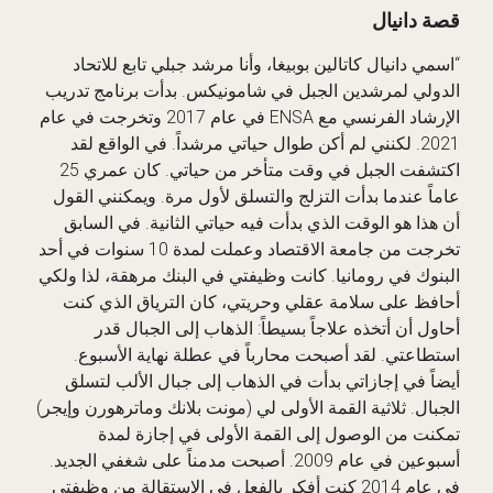
قصة دانيال
“اسمي دانيال كاتالين بوبيغا، وأنا مرشد جبلي تابع للاتحاد
الدولي لمرشدين الجبل في شامونيكس. بدأت برنامج تدريب
الإرشاد الفرنسي مع ENSA في عام 2017 وتخرجت في عام
2021. لكنني لم أكن طوال حياتي مرشداً. في الواقع لقد
اكتشفت الجبل في وقت متأخر من حياتي. كان عمري 25
عاماً عندما بدأت التزلج والتسلق لأول مرة. ويمكنني القول
أن هذا هو الوقت الذي بدأت فيه حياتي الثانية. في السابق
تخرجت من جامعة الاقتصاد وعملت لمدة 10 سنوات في أحد
البنوك في رومانيا. كانت وظيفتي في البنك مرهقة، لذا ولكي
أحافظ على سلامة عقلي وحريتي، كان الترياق الذي كنت
أحاول أن أتخذه علاجاً بسيطاً: الذهاب إلى الجبال قدر
استطاعتي. لقد أصبحت محارباً في عطلة نهاية الأسبوع.
أيضاً في إجازاتي بدأت في الذهاب إلى جبال الألب لتسلق
الجبال. ثلاثية القمة الأولى لي (مونت بلانك وماترهورن وإيجر)
تمكنت من الوصول إلى القمة الأولى في إجازة لمدة
أسبوعين في عام 2009. أصبحت مدمناً على شغفي الجديد.
في عام 2014 كنت أفكر بالفعل في الاستقالة من وظيفتي