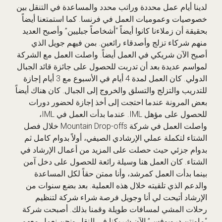
لدينا أيام عمل محددة وراتب محدد والمساعدة في التنقل بين
خصوصيات وعموميات العمل في فرنسا. كما استمتعنا أيضاً
بحقيقة أن زملاءنا كانوا أيضاً “أشخاصاً جبليين” وأصبح العديد
منهم شركاء تزلج وأصدقاء رائعين. بمن فيهم جويل الذي
أصبح الآن شريكي في العمل أيضاً. واصلت العمل مع الشركة
لمواسم عديدة بعد أن تدربت للحصول على جائزة قائد الجبال
الدولي. كان العمل لمدة 4 أيام في الأسبوع مع 3 أيام إجازة
للتدريب والتزلج والتسلق والخروج إلى الجبال. كان هناك أيضاً
بعض المرونة عندما احتجت إلى أخذ إجازة لحضور دورات
للحصول على مؤهل IML. عندما بدأت العمل في IML،
واصلت العمل في شركة Mountain Drop-offs خلال فصل
الشتاء لتكملة عملي الإرشادي الصيفي، أولاً بدوام كامل ثم
بدوام جزئي حيث حصلت على المزيد من أعمال الإرشاد في
الشتاء. كان العمل هنا وسيلة رائعة للحصول على دخل آمن
بينما بدأت العمل كمرشد، وأنا ممتن حقاً لكل المساعدة
والدعم الذي تلقيته خلال هذه العملية. بعد بضع سنوات من
الإرشاد أتيحت لي أنا وجويل فرصة شراء شركة لتنظيم
رحلات المشي لمسافات طويلة وقمنا بذلك. أصبحت شركة
“ماونتن دروبوفس” الآن شريكنا في النقل ونحن نعمل معهم