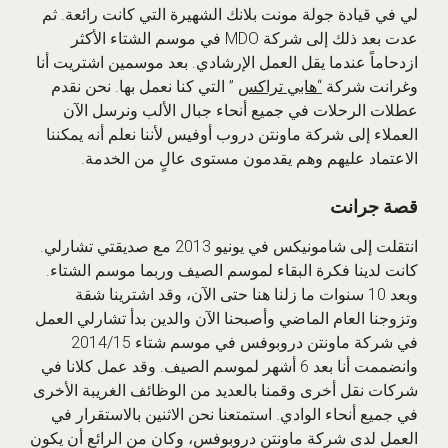
لي في قيادة جولة مونت بلانك الشهيرة التي كانت رائعة. ثم
عدت بعد ذلك إلى شركة MDO في موسم الشتاء الأكثر
ازدحاماً عندما يقل العمل الإرشادي. بعد موسمين اشتريت أنا
وغرانت شركة
“هابي تراكس
” التي كنا نعمل بها. نحن نقدم
عطلات الرحلات في جميع أنحاء جبال الألب ونرسل الآن
العملاء إلى شركة ماونتن دروب أوفيس لأننا نعلم أنه يمكننا
الاعتماد عليهم وهم يقدمون مستوى عالٍ من الخدمة.
قصة جرانت
انتقلت إلى شامونيكس في يونيو 2013 مع صديقتي تشارلي.
كانت لدينا فكرة البقاء لموسم الصيف وربما موسم الشتاء.
وبعد 10 سنوات ما زلنا هنا حتى الآن، وقد اشترينا شقة
وتزوجنا العام الماضي وأصبحنا الآن والدين بدأ تشارلي العمل
في شركة ماونتن دروبوفس في موسم شتاء 2014/15
وانضممت أنا بعد 6 أشهر لموسم الصيف. وقد عمل كلانا في
شركات نقل أخرى وقمنا بالعديد من الوظائف الغريبة الأخرى
في جميع أنحاء الوادي. استمتعنا نحن الاثنين بالاستقرار في
العمل لدى شركة ماونتن دروبوفس، وكان من الرائع أن يكون