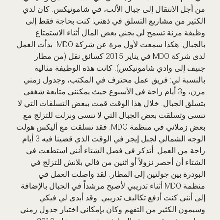
من أجل الانتقال إلى جبال الألب، في شامونيكس. كان لدي
الكثير من مشاريع التسلق في ذهني! كنت بحاجة فقط إلى
وظيفة مرنة تسمح لي بجني بعض المال أثناء الاستمتاع
بالجبال. هكذا سمعت لأول مرة عن شركة MDO. بدأت العمل
لدى شركة MDO في يناير 2015 كسائق نقل (من مطار
جنيف إلى وادي شامونيكس). كانت هذه الوظيفة مثالية
بالنسبة لي: فريق عمل محترف في المكتب، وجدول زمني
مرن، و3 أيام راحة في الأسبوع حيث يمكنني متابعة شغفي
بتسلق الجبال. خلال هذا الوقت قمت ببعض التسلقات التي لا
تنسى وتسلقت بعض الجبال التي لا تنسى ونزلت للتزلج مع
بعض زملائي في منظمة MDO. فقد تسلقت مع أليكس هولت
الوجه الشمالي لجبل إيجر في الوقت الذي قضينا فيه 3 أيام
راحة من العمل. أتذكر في فصل الشتاء أنني استطعت في
الشتاء أن أحصر نزولاً أو اثنين من فالي بلانش للتزلج في
البودرة بين جولتين إلى المطار. لقد واصلت العمل في
منظمة MDO أثناء تدريبي لأصبح مرشداً في الجبال بالإضافة
إلى أنني كنت أدفع تكاليف تدريبي. وقد أبدى لي فيكي
وسيمون الكثير من التفهم وكان بإمكاني اختيار جدول زمني