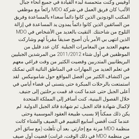
أوفيس وكنت متحمسة لبدء القيادة في جميع أنحاء جبال
الألب! كان فريق العمل في شركة MDO رائعاً مع موظفي
المكتب الودودين الذين كانوا دائماً سعداء بالمساعدة وفريق
من السائقين الذين كانوا دائماً يمدون يد المساعدة في إزالة
الثلوج من شاحنتك. التقيت بالعديد من الأشخاص في MDO
الذين انتهى بي الأمر بأن أصبح صديقاً مقرباً لهم وشاركت
معهم العديد من المغامرات الجبلية. كان عدد قليل من
الموظفين في أول شتاء 2011/2012 من المرشدين الجبليين
البريطانيين المتدربين وقضيت الكثير من وقت فراغي معهم
في تعلم العديد من المهارات في المناطق النائية التي تمكنك
من اكتشاف الكثير من أفضل المواقع حول شامونيكس. لقد
استمتعت بالرحلات المبكرة حتى يتسنى لي قضاء أيامي في
أعلى الجبل حتى عندما كنت قد قمت برحلتين إلى جنيف.
خلال الفصول البينية، كنت أسافر إلى المملكة المتحدة
لإكمال شهادة قائد الجبل، ثم شهادة قائد الجبل الدولية. لم
يكن ذلك ممكناً إلا بسبب طبيعة العقود الموسمية وحتى
عندما كنت أقضي أسابيع التقييم في الصيف والشتاء كانت
منظمة MDO مرنة مع إجازتي. بعد أن تأهلت (مع سائق آخر
من منظمة MDO في ذلك الوقت، غرانت) قضيت أول صيف