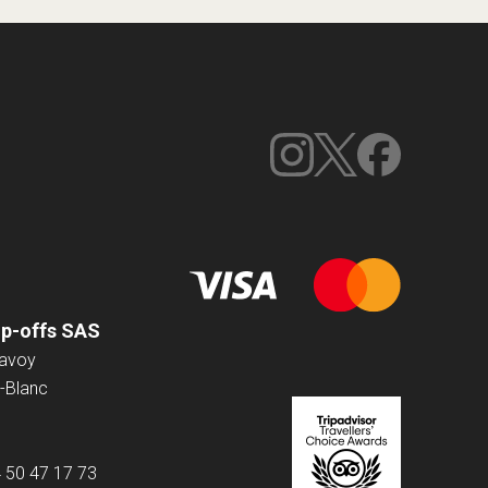
op-offs SAS
Savoy
-Blanc
4 50 47 17 73