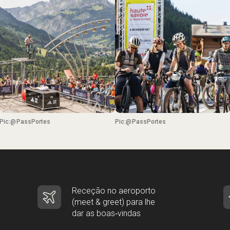
Pic:@PassPortes
Pic:@PassPortes
Receção no aeroporto
(meet & greet) para lhe
dar as boas‑vindas