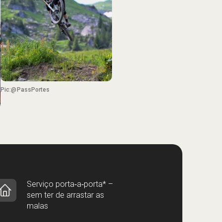
Pic:@PassPortes
Serviço porta‑a‑porta* –
sem ter de arrastar as
malas