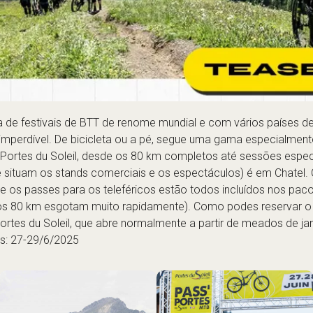
de festivais de BTT de renome mundial e com vários países dec
é imperdível. De bicicleta ou a pé, segue uma gama especialmen
Portes du Soleil, desde os 80 km completos até sessões espec
 se situam os stands comerciais e os espectáculos) é em Chate
os passes para os teleféricos estão todos incluídos nos pacot
os 80 km esgotam muito rapidamente). Como podes reservar o te
Portes du Soleil
, que abre normalmente a partir de meados de jan
s: 27-29/6/2025