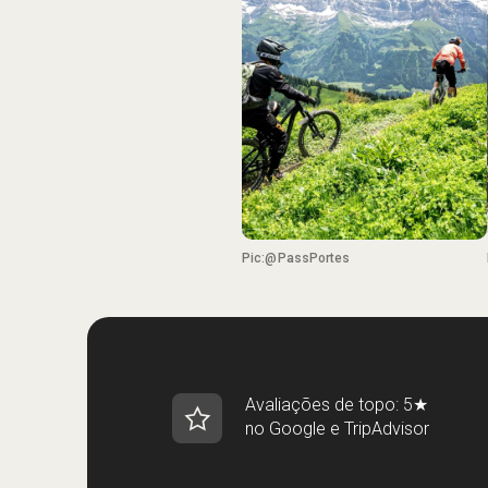
Pic:@PassPortes
Avaliações de topo: 5★
no Google e TripAdvisor