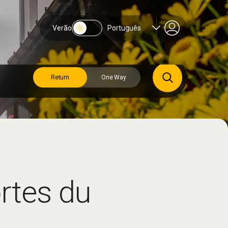
Verão
Português
Return
One Way
rtes du