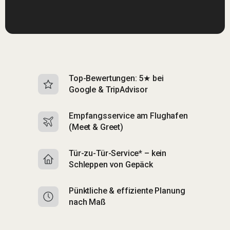
Top-Bewertungen: 5★ bei
K
Google & TripAdvisor
S
Empfangsservice am Flughafen
S
(Meet & Greet)
B
Tür-zu-Tür-Service* – kein
S
Schleppen von Gepäck
di
Pünktliche & effiziente Planung
M
nach Maß
C