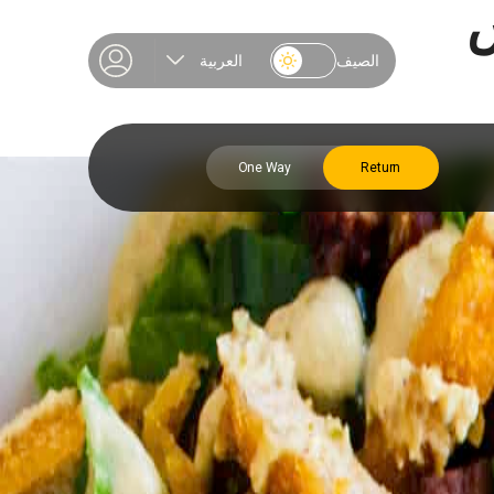
س
الصيف
العربية
One Way
Return